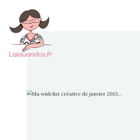
Du cu
convien
et agréa