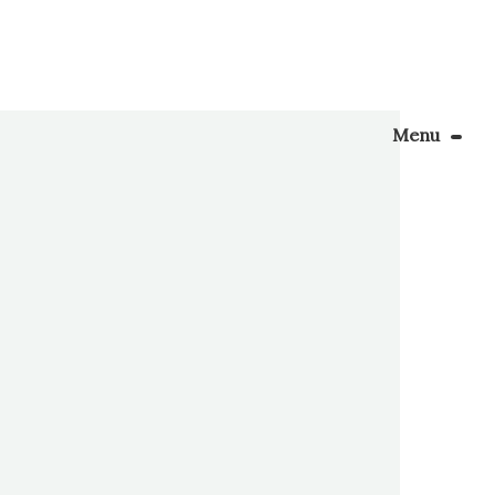
Menu
Le Blog
a vous
Apprendre la couture
ent beau
conseille
énager son coin couture
Personnalisez vos tissus
Rechercher