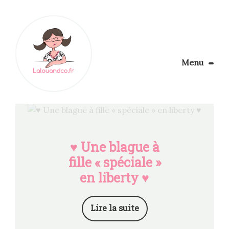
Menu
Le Blog
Apprendre la couture
Aménager son coin couture
Personnalisez vos tissus
♥ Une blague à
Rechercher
fille « spéciale »
en liberty ♥
Lire la suite