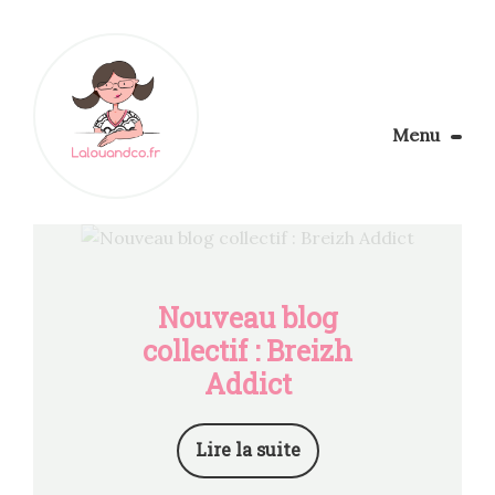
Menu
Le Blog
Apprendre la couture
Aménager son coin couture
Personnalisez vos tissus
Nouveau blog
Rechercher
collectif : Breizh
Addict
Lire la suite