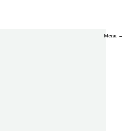
Menu
Le Blog
vous
les
Apprendre la couture
made,
énager son coin couture
Personnalisez vos tissus
Rechercher