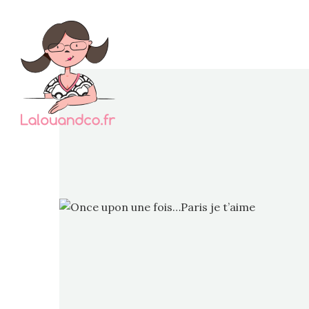
Je 
co
pass