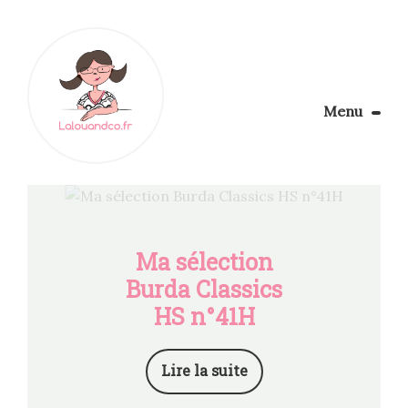
Menu
Le Blog
Apprendre la couture
Aménager son coin couture
Personnalisez vos tissus
Ma sélection
Rechercher
Burda Classics
HS n°41H
Lire la suite