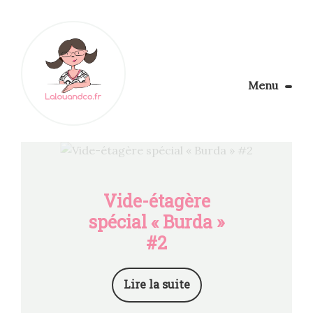
Menu
Le Blog
Apprendre la couture
Aménager son coin couture
Personnalisez vos tissus
Vide-étagère
Rechercher
spécial « Burda »
#2
Lire la suite