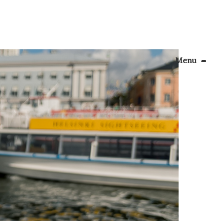
Menu
Le Blog
eaucoup
Apprendre la couture
velopper
 y […]
énager son coin couture
Personnalisez vos tissus
Rechercher