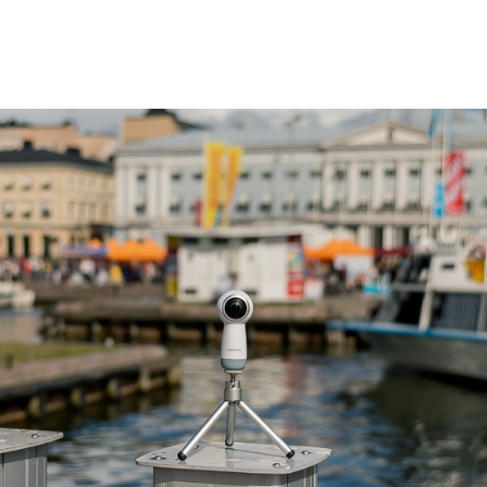
s êtes comme moi, la réalité virtuelle ne doit pas b
rler. Monsieur l’amoureux, dont le métier est de dé
ites web, s’est mis à me parler de réalité virtuelle il
Am