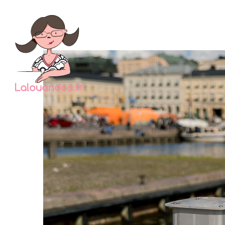
Si vou
vous pa
des s