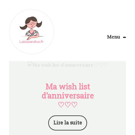
Menu
Le Blog
Apprendre la couture
Aménager son coin couture
Personnalisez vos tissus
Ma wish list
Rechercher
d’anniversaire
♡♡♡
Lire la suite