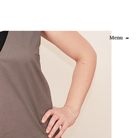
Menu
Le Blog
commence
 « ma
Apprendre la couture
 coudre
énager son coin couture
Personnalisez vos tissus
Rechercher