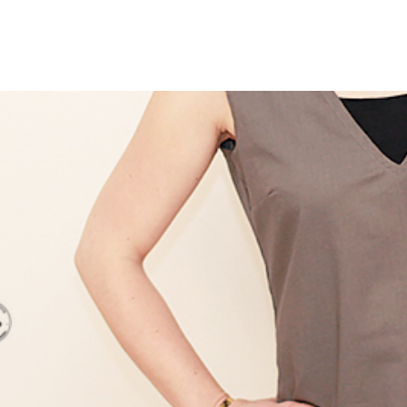
ais promis de coudre un vêtement par mois, et je 
ma première réalisation du top Garance. Je précise
re » car ce n’est pas la version que j’avais prévu de
Am
en […]