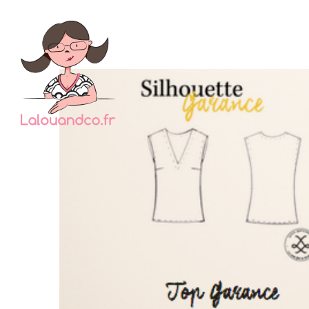
Je m’ét
par 
premiè