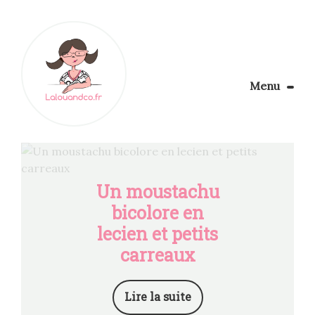
Menu
Le Blog
Apprendre la couture
Aménager son coin couture
Personnalisez vos tissus
Un moustachu
Rechercher
bicolore en
lecien et petits
carreaux
Lire la suite