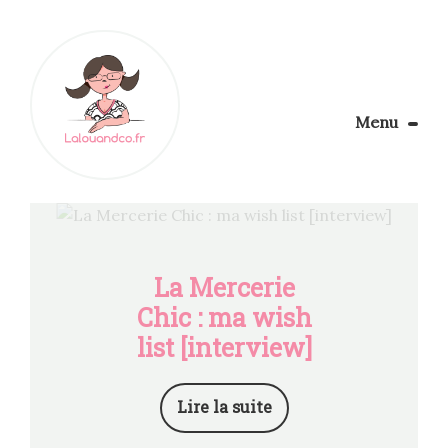
Menu
Le Blog
Apprendre la couture
Aménager son coin couture
Personnalisez vos tissus
La Mercerie
Rechercher
Chic : ma wish
list [interview]
Lire la suite