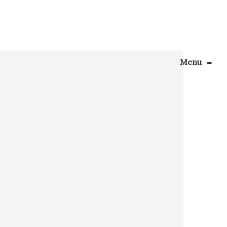
Menu
Le Blog
Apprendre la couture
ncore
15. Sans
énager son coin couture
…]
Personnalisez vos tissus
Rechercher