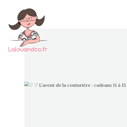
Bon,
trouvé 
p