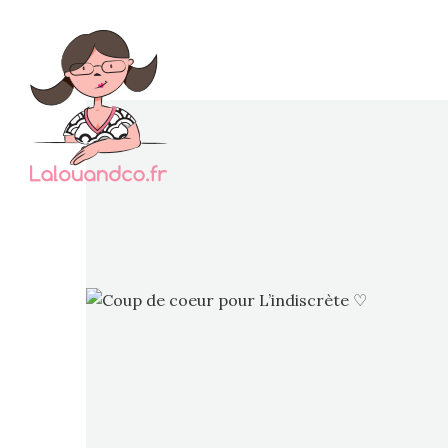
Je co
passe 
j’ad