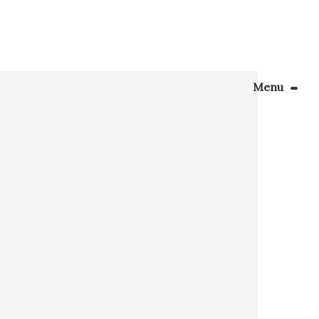
Menu
Le Blog
uel je
là, que
Apprendre la couture
pas à
énager son coin couture
Personnalisez vos tissus
Rechercher