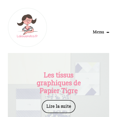
Menu
Le Blog
Apprendre la couture
Aménager son coin couture
Personnalisez vos tissus
Les tissus
Rechercher
graphiques de
Papier Tigre
Lire la suite