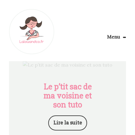
Menu
Le Blog
Apprendre la couture
Aménager son coin couture
Personnalisez vos tissus
Le p’tit sac de
Rechercher
ma voisine et
son tuto
Lire la suite