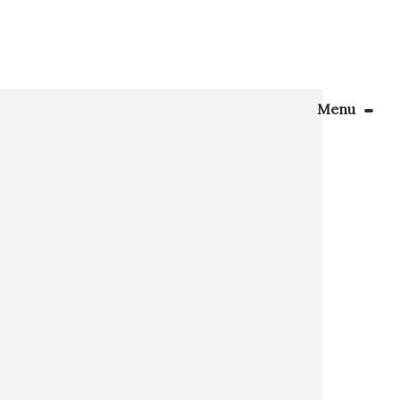
Menu
Le Blog
ieurs
ter leur
Apprendre la couture
 si vous
énager son coin couture
Personnalisez vos tissus
Rechercher