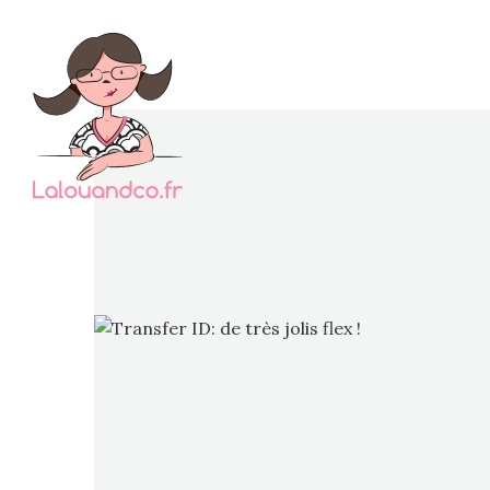
Tran
feuille
marchan