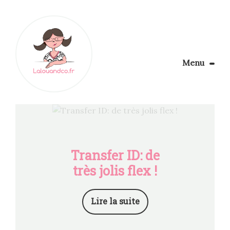
Menu
Le Blog
Apprendre la couture
Aménager son coin couture
Personnalisez vos tissus
Rechercher
Transfer ID: de
très jolis flex !
Lire la suite