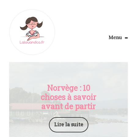
Menu
Le Blog
Apprendre la couture
Aménager son coin couture
Personnalisez vos tissus
Norvège : 10
Rechercher
choses à savoir
avant de partir
Lire la suite