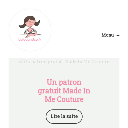
Menu
Le Blog
Apprendre la couture
Aménager son coin couture
Personnalisez vos tissus
Un patron
Rechercher
gratuit Made In
Me Couture
Lire la suite