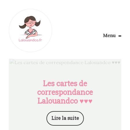
Menu
Le Blog
Apprendre la couture
Aménager son coin couture
Personnalisez vos tissus
Les cartes de
Rechercher
correspondance
Lalouandco ♥♥♥
Lire la suite