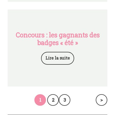
Concours : les gagnants des
badges « été »
Lire la suite
1
2
3
>