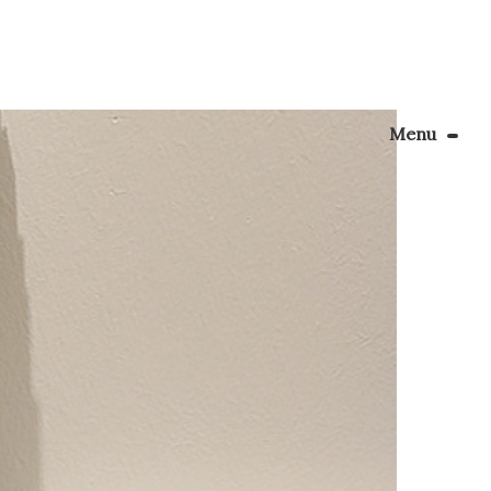
Menu
Le Blog
ns le 25
 la
Apprendre la couture
oup de
énager son coin couture
Personnalisez vos tissus
Rechercher