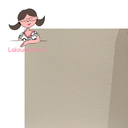
Si vous
ma
Scand