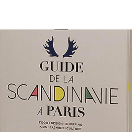
 suivez ce blog depuis un moment (qui a fêté ses 4 a
rs dernier ^^), vous connaissez notre passion pour
inavie. Nous vous avions d’ailleurs ramené beauc
Am
photos de […]