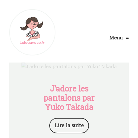
Menu
Le Blog
Apprendre la couture
Aménager son coin couture
Personnalisez vos tissus
J’adore les
Rechercher
pantalons par
Yuko Takada
Lire la suite