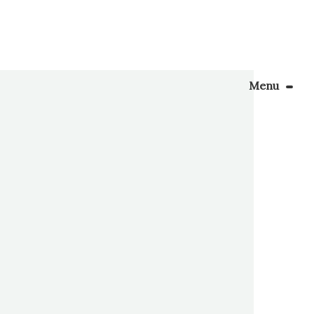
Menu
Le Blog
donnez…
Apprendre la couture
t plus un
 pardon,
énager son coin couture
Personnalisez vos tissus
Rechercher