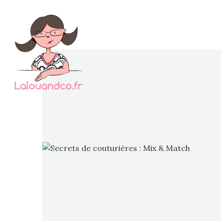
Le tit
et ça a 
secret 