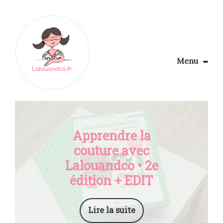
Menu
Le Blog
Apprendre la couture
Aménager son coin couture
Personnalisez vos tissus
Apprendre la
Rechercher
couture avec
Lalouandco • 2e
édition + EDIT
Lire la suite