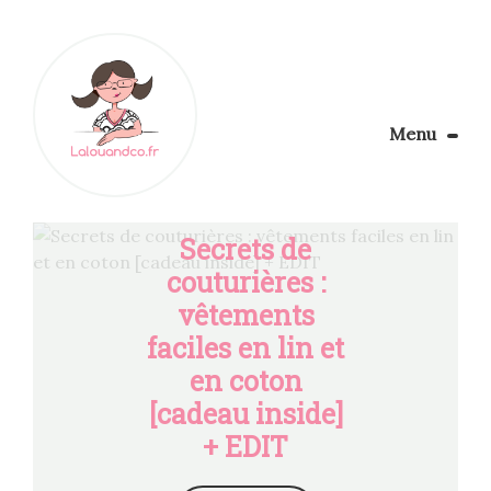
Menu
Le Blog
Apprendre la couture
Secrets de
Aménager son coin couture
couturières :
Personnalisez vos tissus
vêtements
Rechercher
faciles en lin et
en coton
[cadeau inside]
+ EDIT