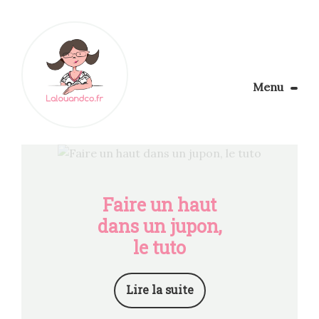
Menu
Le Blog
Apprendre la couture
Aménager son coin couture
Personnalisez vos tissus
Faire un haut
Rechercher
dans un jupon,
le tuto
Lire la suite