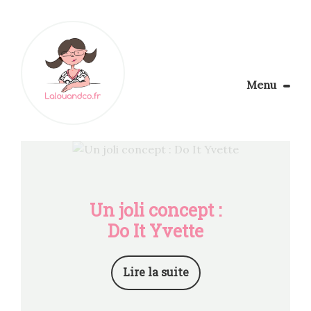
Menu
Le Blog
Apprendre la couture
Aménager son coin couture
Personnalisez vos tissus
Rechercher
Un joli concept :
Do It Yvette
Lire la suite