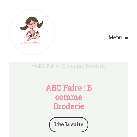
Menu
Le Blog
Apprendre la couture
Aménager son coin couture
Personnalisez vos tissus
ABC Faire : B
Rechercher
comme
Broderie
Lire la suite