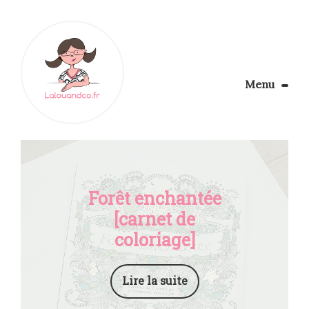
Menu
Le Blog
Apprendre la couture
Aménager son coin couture
Personnalisez vos tissus
Forêt enchantée
Rechercher
[carnet de
coloriage]
Lire la suite