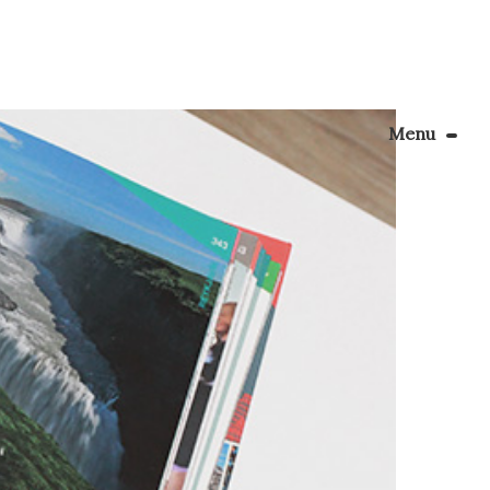
Menu
Le Blog
Apprendre la couture
et moi
un mois
énager son coin couture
n […]
Personnalisez vos tissus
Rechercher