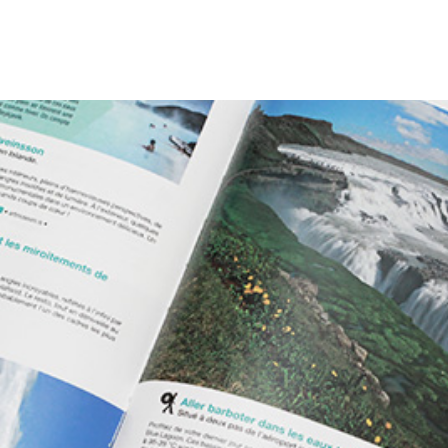
est plus un secret pour vous, Monsieur l’amoureux 
le goût du voyage et la bougeotte… Il ne passe pas 
Am
 que j’aille surfer sur un site d’aéroport, de locatio