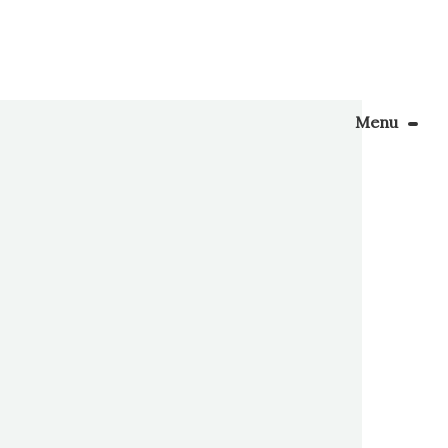
Menu
Le Blog
gueuses,
arjorie.
Apprendre la couture
urs, et
énager son coin couture
Personnalisez vos tissus
Rechercher