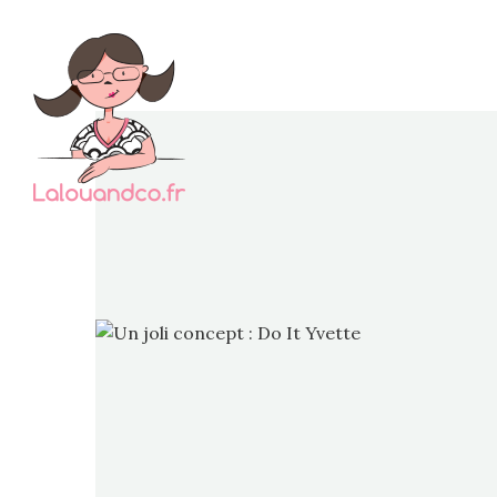
Do It Y
connues
Un trè