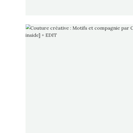
Un bien joli livre que je vous prés
Motifs et compagnie, paru ch
Éditions Fleurus. Cet ouvrage v
créations à coudre, du cartonna
jolis bijoux à […]