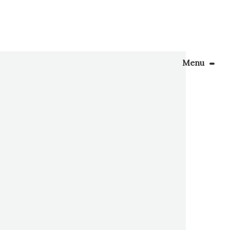
Menu
Le Blog
Apprendre la couture
ens plus
sais que
énager son coin couture
Personnalisez vos tissus
Rechercher