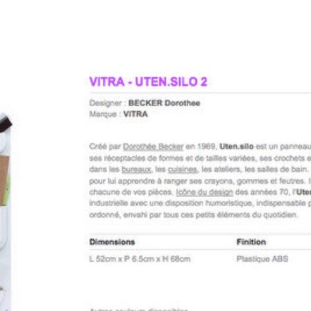
st plus un secret pour vous : j’aime les jolies choses.
jets épurés, en bois clair, en grès, en laiton, en por
Am
iscuit, etc. Mais je les trouve souvent un peu cher. [