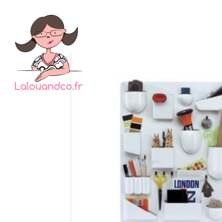
Ce n’e
les ob
b