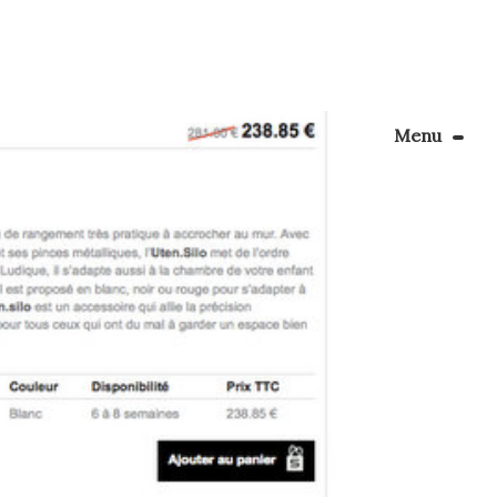
Menu
Le Blog
Apprendre la couture
 J’aime
celaine
énager son coin couture
…]
Personnalisez vos tissus
Rechercher