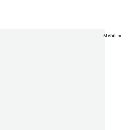
Menu
Le Blog
Apprendre la couture
ien ^^,
our mon
énager son coin couture
ur […]
Personnalisez vos tissus
Rechercher