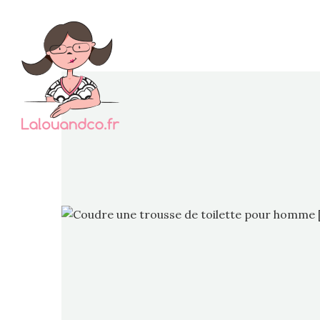
Dimanc
mais j
papa…