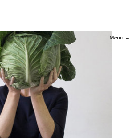
Menu
Le Blog
élicite
Apprendre la couture
r les
turel de
énager son coin couture
Personnalisez vos tissus
Rechercher