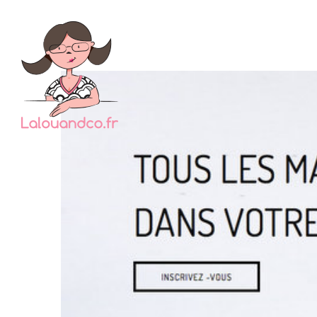
Depuis
chaq
lecture