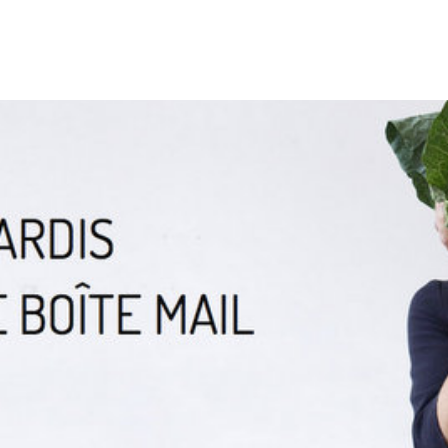
 que j’ai découvert la newsletter Idécologie, je me f
ue mardi de m’y être abonnée. Je suis passionnée pa
s qui concernent l’alimentation saine, l’entretien na
Am
notre nid ou encore, la beauté […]