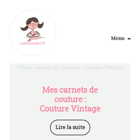
Menu
Le Blog
Apprendre la couture
Aménager son coin couture
Personnalisez vos tissus
Mes carnets de
Rechercher
couture :
Couture Vintage
Lire la suite