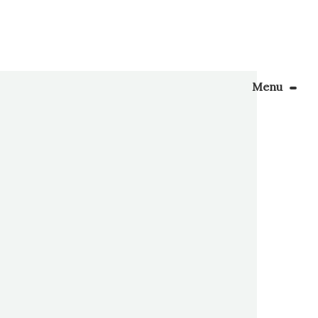
Menu
Le Blog
Apprendre la couture
is
 de ses
énager son coin couture
 […]
Personnalisez vos tissus
Rechercher