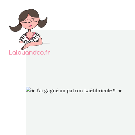
J
défini
pat