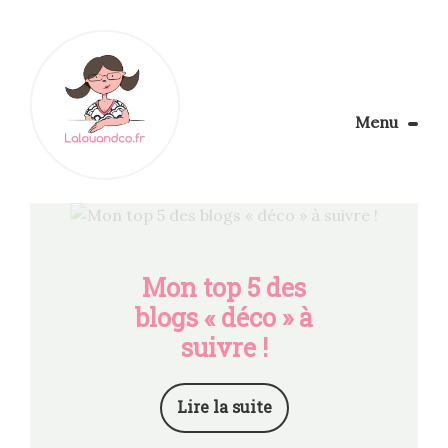
Menu
Le Blog
Apprendre la couture
Aménager son coin couture
Personnalisez vos tissus
Mon top 5 des
Rechercher
blogs « déco » à
suivre !
Lire la suite