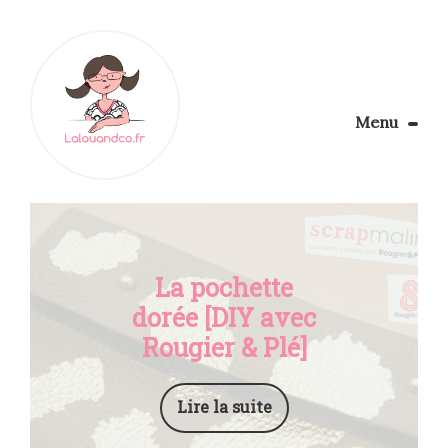
Menu
Le Blog
Apprendre la couture
Aménager son coin couture
Personnalisez vos tissus
La pochette
Rechercher
dorée [DIY avec
Rougier & Plé]
Lire la suite