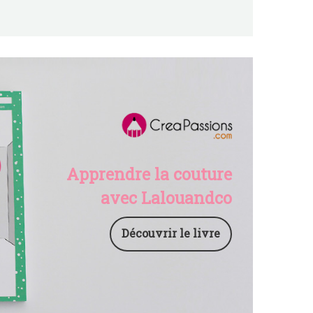
Apprendre la couture
avec Lalouandco
Découvrir le livre