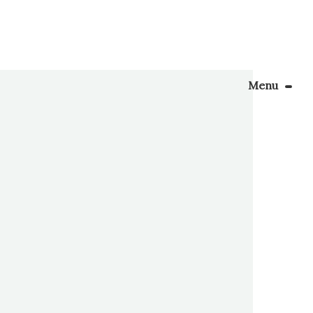
Menu
Le Blog
a fnac,
Apprendre la couture
nvie de
 […]
énager son coin couture
Personnalisez vos tissus
Rechercher