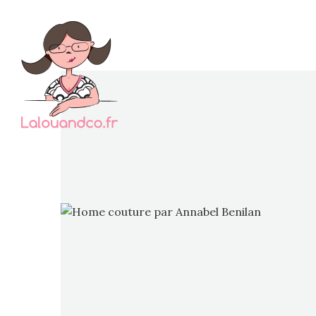
J’ai f
après 
vou