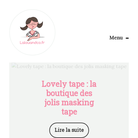
Menu
Le Blog
Apprendre la couture
Aménager son coin couture
Personnalisez vos tissus
Lovely tape : la
Rechercher
boutique des
jolis masking
tape
Lire la suite