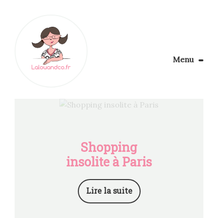
Menu
Le Blog
Apprendre la couture
Aménager son coin couture
Personnalisez vos tissus
Rechercher
Shopping
insolite à Paris
Lire la suite