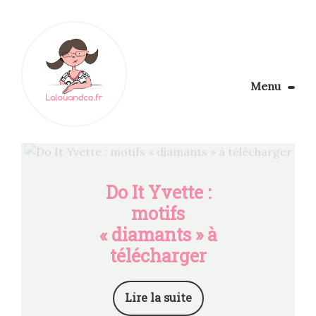
Menu
Le Blog
Apprendre la couture
Aménager son coin couture
Personnalisez vos tissus
Do It Yvette :
Rechercher
motifs
« diamants » à
télécharger
Lire la suite