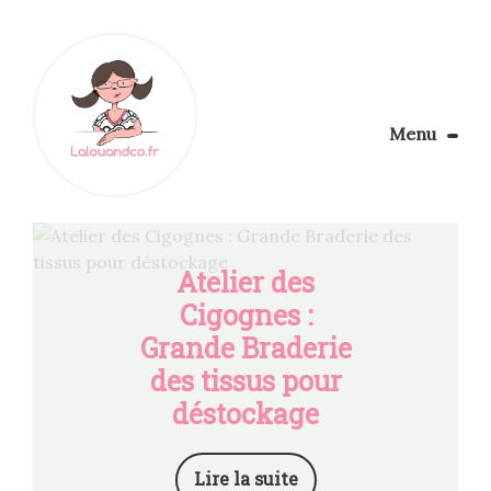
Menu
Le Blog
Apprendre la couture
Aménager son coin couture
Atelier des
Personnalisez vos tissus
Cigognes :
Rechercher
Grande Braderie
des tissus pour
déstockage
Lire la suite