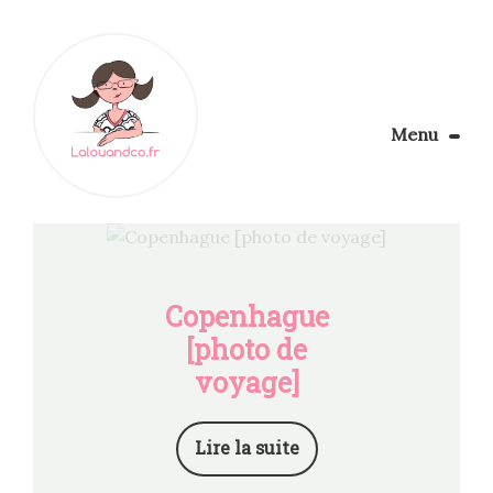
Menu
Le Blog
Apprendre la couture
Aménager son coin couture
Personnalisez vos tissus
Copenhague
Rechercher
[photo de
voyage]
Lire la suite