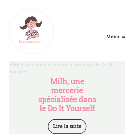
Menu
Le Blog
Apprendre la couture
Aménager son coin couture
Personnalisez vos tissus
Milh, une
Rechercher
mercerie
spécialisée dans
le Do It Yourself
Lire la suite