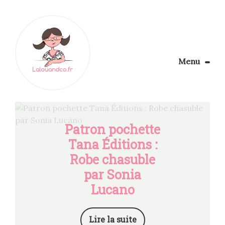
Menu
Le Blog
Apprendre la couture
Aménager son coin couture
Patron pochette
Personnalisez vos tissus
Tana Éditions :
Rechercher
Robe chasuble
par Sonia
Lucano
Lire la suite