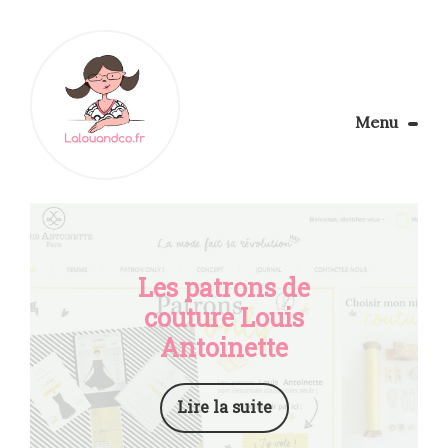
Menu
Le Blog
Apprendre la couture
Aménager son coin couture
Personnalisez vos tissus
Les patrons de
Rechercher
couture Louis
Antoinette
Lire la suite