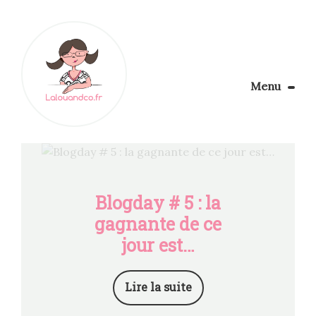
Menu
Le Blog
Apprendre la couture
Aménager son coin couture
Personnalisez vos tissus
Blogday # 5 : la
Rechercher
gagnante de ce
jour est…
Lire la suite